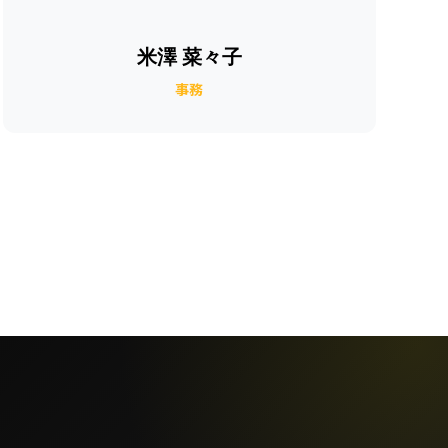
米澤 菜々子
事務